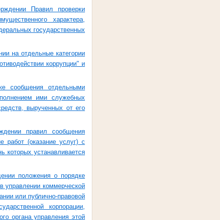
рждении Правил проверки
ущественного характера,
деральных государственных
нии на отдельные категории
отиводействии коррупции" и
ке сообщения отдельными
сполнением ими служебных
средств, вырученных от его
ждении правил сообщения
е работ (оказание услуг) с
ь которых устанавливается
ении положения о порядке
 в управлении коммерческой
ании или публично-правовой
ударственной корпорации,
ого органа управления этой