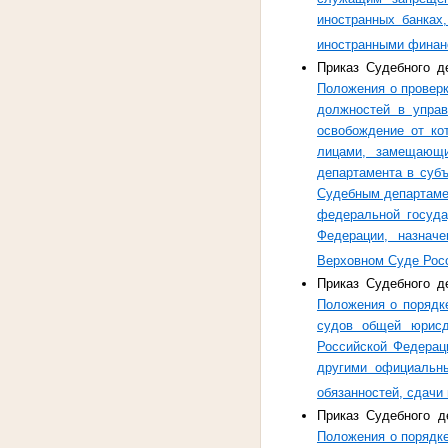
иностранных банках
иностранными финан
Приказ Судебного д
Положения о провер
должностей в управ
освобождение от ко
лицами, замещающи
департамента в суб
Судебным департаме
федеральной госуда
Федерации, назнач
Верховном Суде Рос
Приказ Судебного д
Положения о порядк
судов общей юрисд
Российской Федерац
другими официальн
обязанностей, сдачи 
Приказ Судебного д
Положения о порядк