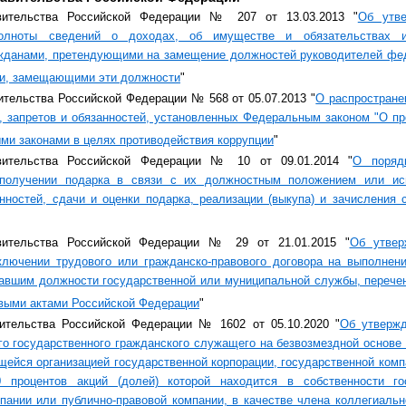
вительства Российской Федерации № 207 от 13.03.2013 "
Об утве
олноты сведений о доходах, об имуществе и обязательствах им
жданами, претендующими на замещение должностей руководителей фе
ми, замещающими эти должности
"
тельства Российской Федерации № 568 от 05.07.2013 "
О распростране
, запретов и обязанностей, установленных Федеральным законом "О пр
и законами в целях противодействия коррупции
"
вительства Российской Федерации № 10 от 09.01.2014 "
О поряд
 получении подарка в связи с их должностным положением или и
нностей, сдачи и оценки подарка, реализации (выкупа) и зачисления 
вительства Российской Федерации № 29 от 21.01.2015 "
Об утвер
ключении трудового или гражданско-правового договора на выполнени
авшим должности государственной или муниципальной службы, перечен
выми актами Российской Федерации
"
ительства Российской Федерации № 1602 от 05.10.2020 "
Об утвержд
о государственного гражданского служащего на безвозмездной основе
щейся организацией государственной корпорации, государственной комп
 процентов акций (долей) которой находится в собственности гос
пании или публично-правовой компании, в качестве члена коллегиальн