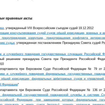
е правовые акты
ики
, утвержденный VIII Всероссийским съездом судей 19.12.2012
низации консультирования судей судов общей юрисдикции, военных и 
 предупреждения коррупции, предотвращения конфликта интересо
нию судьи
, утвержденная постановлением Президиума Совета судей Р
ки и служебного поведения государственных служащих Российской 
ный решением президиума Совета при Президенте Российской Феде
010
епартамента при Верховном Суде Российской Федерации № 79 от 26
тики и служебного поведения федеральных государственных гражда
 общей юрисдикции, федеральных арбитражных судов и управлений 
ой Федерации
"
епартамента при Верховном Суде Российской Федерации № 136 от 25
й федеральной государственной гражданской службы в системе Су
ссийской Федерации, при замещении которых федеральным госу
о открывать и иметь счета (вклады), хранить наличные денежн