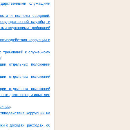
ударственными служащими
ости и полноты сведений,
осударственной службы, и
ыми служащими требований
ротиводействия коррупции и
ю требований к служебному
в
"
ции отдельных положений
ции отдельных положений
ции отдельных положений
нные должности, и иных лиц
упции
»
тиводействия коррупции на
ки о доходах, расходах, об