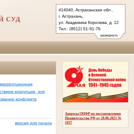
414040, Астраханская обл.,
г. Астрахань,
Й СУД
ул. Академика Королева, д. 12
Тел.: (8512) 51-91-76
astrahanskygvs.ast@sudrf.ru
развернуть
тикоррупционная
ствием коррупции, для
рованию конфликта
Запросы ОПФР по постановлению
Правительства РФ от 28.06.2021 №
1037
версия для печати