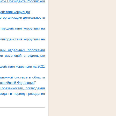
акты Президента Российской
действия коррупции
"
ю организации деятельности
тиводействия коррупции на
тиводействия коррупции на
ции отдельных положений
ии изменений в отдельные
действия коррупции на 2021
ционной системе в области
Российской Федерации
"
 обязанностей, соблюдения
раждан в период проведения