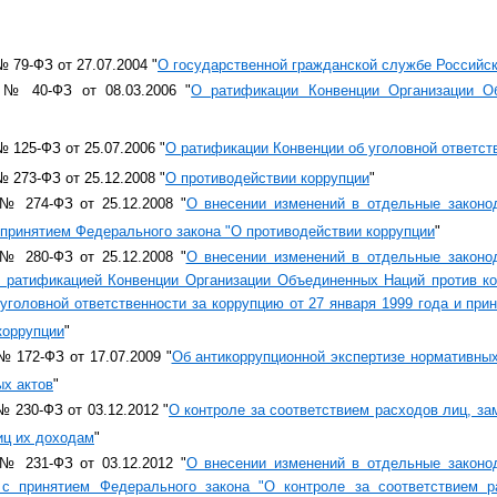
ы
 79-ФЗ от 27.07.2004 "
О государственной гражданской службе Российс
 № 40-ФЗ от 08.03.2006 "
О ратификации Конвенции Организации О
 125-ФЗ от 25.07.2006 "
О ратификации Конвенции об уголовной ответст
 273-ФЗ от 25.12.2008 "
О противодействии коррупции
"
№ 274-ФЗ от 25.12.2008 "
О внесении изменений в отдельные законо
 принятием Федерального закона "О противодействии коррупции
"
№ 280-ФЗ от 25.12.2008 "
О внесении изменений в отдельные законо
с ратификацией Конвенции Организации Объединенных Наций против ко
 уголовной ответственности за коррупцию от 27 января 1999 года и при
коррупции
"
 172-ФЗ от 17.07.2009 "
Об антикоррупционной экспертизе нормативных
х актов
"
 230-ФЗ от 03.12.2012 "
О контроле за соответствием расходов лиц, 
иц их доходам
"
№ 231-ФЗ от 03.12.2012 "
О внесении изменений в отдельные законо
 с принятием Федерального закона "О контроле за соответствием 