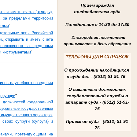
Прием граждан
председателем суда
ть и иметь счета (вклады),
х за пределами территории
Понедельник с 14:30 до 17:30
нтами
"
дательные акты Российской
Иногородние посетители
иц открывать и иметь счета
принимаются в день обращения
сположенных за пределами
и инструментами
"
ДЛЯ СПРАВОК
ТЕЛЕФОНЫ
О прохождении находящихся
в суде дел - (8512) 51-91-76
ипов служебного поведения
О вакантных должностях
государственной службы в
оррупции
"
аппарате суда - (8512) 51-91-
я должностей федеральной
76
едеральные государственные
 имущественного характера,
Приемная суда - (8512) 51-91-
своих супруги (супруга) и
76
данами, претендующими на