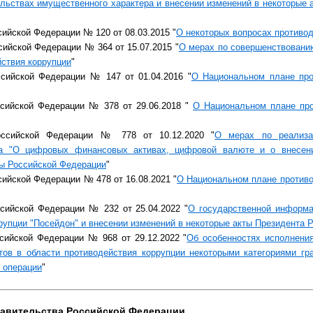
льствах имущественного характера и внесении изменений в некоторые 
сийской Федерации № 120 от 08.03.2015 "
О некоторых вопросах противо
сийской Федерации № 364 от 15.07.2015 "
О мерах по совершенствовани
йствия коррупции
"
ссийской Федерации № 147 от 01.04.2016 "
О Национальном плане про
ссийской Федерации № 378 от 29.06.2018 "
О Национальном плане про
оссийской Федерации № 778 от 10.12.2020 "
О мерах по реализа
на "О цифровых финансовых активах, цифровой валюте и о внесен
ты Российской Федерации
"
сийской Федерации № 478 от 16.08.2021 "
О Национальном плане противо
ссийской Федерации № 232 от 25.04.2022 "
О государственной информа
рупции "Посейдон" и внесении изменений в некоторые акты Президента 
сийской Федерации № 968 от 29.12.2022 "
Об особенностях исполнения
етов в области противодействия коррупции некоторыми категориями г
 операции
"
вительства Российской Федерации