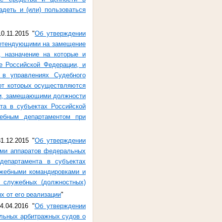
деть и (или) пользоваться
.11.2015 "
Об утверждении
ретендующими на замещение
, назначение на которые и
 Российской Федерации, и
 в управлениях Судебного
 от которых осуществляются
ми, замещающими должности
та в субъектах Российской
дебным департаментом при
.12.2015 "
Об утверждении
ми аппаратов федеральных
департамента в субъектах
ужебными командировками и
 служебных (должностных)
х от его реализации
"
.04.2016 "
Об утверждении
льных арбитражных судов о