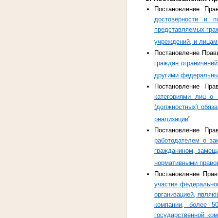
Постановление Пра
достоверности и п
представляемых гра
учреждений, и лица
Постановление Прави
граждан ограничений
другими федеральным
Постановление Пра
категориями лиц о
(должностных) обяза
реализации
"
Постановление Пра
работодателем о за
гражданином, замещ
нормативными право
Постановление Прав
участия федеральног
организацией, являю
компании, более 50
государственной ком