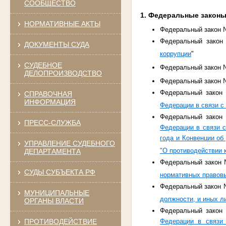
СООБЩЕСТВО
1. Федеральные закон
НОРМАТИВНЫЕ АКТЫ
Федеральный закон №
Федеральный закон
ДОКУМЕНТЫ СУДА
коррупции
"
СУДЕБНОЕ
Федеральный закон №
ДЕЛОПРОИЗВОДСТВО
Федеральный закон №
Федеральный закон 
СПРАВОЧНАЯ
ИНФОРМАЦИЯ
Федерации в связи с
Федеральный закон 
ПРЕСС-СЛУЖБА
Федерации в связи 
года и Конвенции об
УПРАВЛЕНИЕ СУДЕБНОГО
"О противодействии 
ДЕПАРТАМЕНТА
Федеральный закон №
СУДЫ СУБЪЕКТА РФ
нормативных правовы
Федеральный закон №
МУНИЦИПАЛЬНЫЕ
должности, и иных л
ОРГАНЫ ВЛАСТИ
Федеральный закон 
ПРОТИВОДЕЙСТВИЕ
Федерации в связи