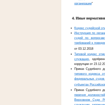
организации
"
4. Иные нормативны
Кодекс судейской эт
Инструкция по орга
судей по вопросам
требований к поведе
от 03.12.2018
Типовой кодекс эти
служащих
, одобрен
коррупции от 23.12.2
Приказ Судебного д
типового кодекса э
федеральных судов
субъектах Российск
Приказ Судебного д
перечня должносте
Верховном Суде Ро
служащим запрещен