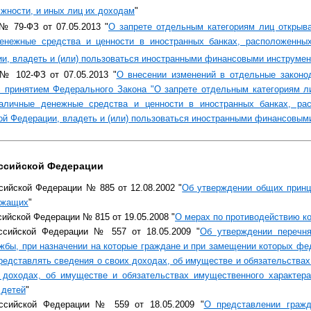
жности, и иных лиц их доходам
"
№ 79-ФЗ от 07.05.2013 "
О запрете отдельным категориям лиц открыва
енежные средства и ценности в иностранных банках, расположенны
и, владеть и (или) пользоваться иностранными финансовыми инструме
№ 102-ФЗ от 07.05.2013 "
О внесении изменений в отдельные законо
с принятием Федерального Закона "О запрете отдельным категориям л
наличные денежные средства и ценности в иностранных банках, ра
ой Федерации, владеть и (или) пользоваться иностранными финансовым
оссийской Федерации
сийской Федерации № 885 от 12.08.2002 "
Об утверждении общих принц
ужащих
"
сийской Федерации № 815 от 19.05.2008 "
О мерах по противодействию к
ссийской Федерации № 557 от 18.05.2009 "
Об утверждении перечн
жбы, при назначении на которые граждане и при замещении которых ф
едставлять сведения о своих доходах, об имуществе и обязательствах
 доходах, об имуществе и обязательствах имущественного характера 
 детей
"
оссийской Федерации № 559 от 18.05.2009 "
О представлении граж