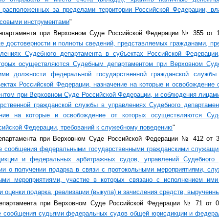
, расположенных за пределами территории Российской Федерации, вла
совыми инструментами
"
епартамента при Верховном Суде Российской Федерации № 355 от 10
ке достоверности и полноты сведений, представляемых гражданами, п
лениях Судебного департамента в субъектах Российской Федерации
торых осуществляются Судебным департаментом при Верховном Суде
ми должности федеральной государственной гражданской службы
ъектах Российской Федерации, назначение на которые и освобождение
нтом при Верховном Суде Российской Федерации, и соблюдения лица
рственной гражданской службы в управлениях Судебного департамен
ение на которые и освобождение от которых осуществляются Су
сийской Федерации, требований к служебному поведению
"
епартамента при Верховном Суде Российской Федерации № 412 от 31
е сообщения федеральными государственными гражданскими служащи
икции и федеральных арбитражных судов, управлений Судебного 
ии о получении подарка в связи с протокольными мероприятиями, сл
ыми мероприятиями, участие в которых связано с исполнением ими
и оценки подарка, реализации (выкупа) и зачисления средств, вырученны
епартамента при Верховном Суде Российской Федерации № 71 от 04
е сообщения судьями федеральных судов общей юрисдикции и федера