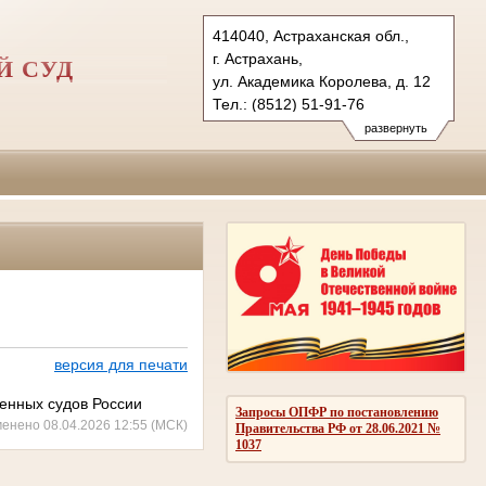
414040, Астраханская обл.,
г. Астрахань,
Й СУД
ул. Академика Королева, д. 12
Тел.: (8512) 51-91-76
astrahanskygvs.ast@sudrf.ru
развернуть
версия для печати
оенных судов России
Запросы ОПФР по постановлению
менено 08.04.2026 12:55 (МСК)
Правительства РФ от 28.06.2021 №
1037