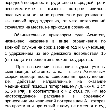
передней поверхности груди слева в средней трети
несовместимое с жизнью, которое
явилось
опасным для жизни потерпевшего и расценивается
как тяжкий вред здоровью, от чего потерпевший
скончался на месте, не приходя в сознание.
Обвинительным приговором суда Ахметову
назначено наказание в виде ограничения по
военной службе на срок 1 (один) год и 6 (месяцев)
с удержанием из его денежного довольствия 15
(пятнадцати) процентов в доход государства.
При назначении наказания судом учтены
смягчающие обстоятельства - вызов Ахметовым
скорой помощи после совершения преступления,
т.е. действия, направленные на оказание
медицинской помощи потерпевшему (п. «к» ч. 1 ст.
61 УК РФ), в соответствии с ч.2 ст.61 УК РФ его
чистосердечное раскаяние в содеянном,
принесение им извинений потерпевшей А., которая
его простила и претензий к нему не имеет, что суд