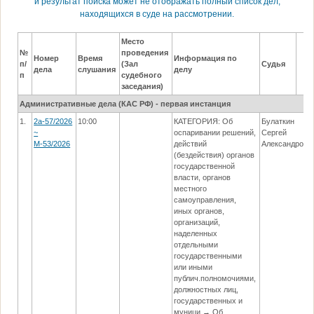
и результат поиска может не отображать полный список дел,
находящихся в суде на рассмотрении.
Место
№
проведения
Номер
Время
Информация по
п/
(Зал
Судья
дела
слушания
делу
п
судебного
заседания)
Административные дела (КАC РФ) - первая инстанция
1.
2а-57/2026
10:00
КАТЕГОРИЯ: Об
Булаткин
~
оспаривании решений,
Сергей
М-53/2026
действий
Александрови
(бездействия) органов
государственной
власти, органов
местного
самоуправления,
иных органов,
организаций,
наделенных
отдельными
государственными
или иными
публич.полномочиями,
должностных лиц,
государственных и
муници → Об