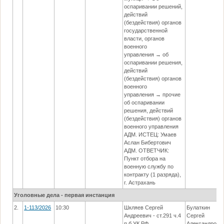
оспаривании решений,
действий
(бездействия) органов
государственной
власти, органов
военного
управления → об
оспаривании решения,
действий
(бездействия) органов
военного
управления → прочие
об оспаривании
решения, действий
(бездействия) органов
военного управления
АДМ. ИСТЕЦ: Умаев
Аслан Бибертович
АДМ. ОТВЕТЧИК:
Пункт отбора на
военную службу по
контракту (1 разряда),
г. Астрахань
Уголовные дела - первая инстанция
2.
1-113/2026
10:30
Шкляев Сергей
Булаткин
Андреевич - ст.291 ч.4
Сергей
п.б УК РФ
Александрови