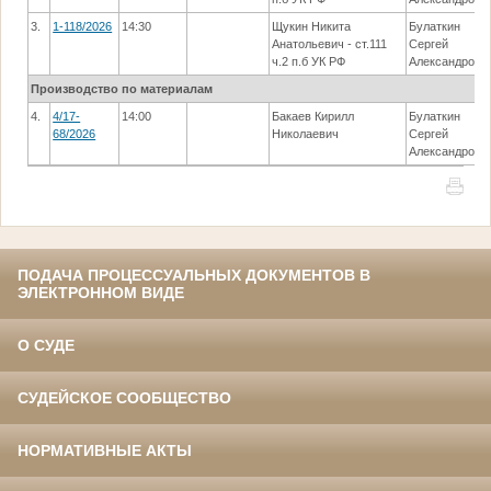
3.
1-118/2026
14:30
Щукин Никита
Булаткин
Анатольевич - ст.111
Сергей
ч.2 п.б УК РФ
Александрови
Производство по материалам
4.
4/17-
14:00
Бакаев Кирилл
Булаткин
68/2026
Николаевич
Сергей
Александрови
ПОДАЧА ПРОЦЕССУАЛЬНЫХ ДОКУМЕНТОВ В
ЭЛЕКТРОННОМ ВИДЕ
О СУДЕ
СУДЕЙСКОЕ СООБЩЕСТВО
НОРМАТИВНЫЕ АКТЫ