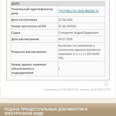
ДЕЛО
Уникальный идентификатор
77GV0012-01-2026-000356-76
дела
Дата поступления
22.06.2026
Номер протокола об АП
50 АА 004554
Судья
Солодилов Андрей Вадимович
Дата рассмотрения
08.07.2026
Вынесено постановление о
назначении административного
Результат рассмотрения
наказания (п.1 ч.1 ст.29.9 КоАП
РФ)
Номер здания, название
обособленного
1
подразделения
опубликовано 22.06.2026 13:10, изменено 08.07.2026 17:09
ПОДАЧА ПРОЦЕССУАЛЬНЫХ ДОКУМЕНТОВ В
ЭЛЕКТРОННОМ ВИДЕ