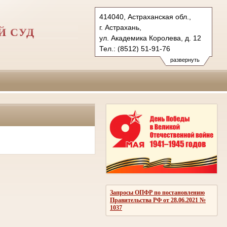
414040, Астраханская обл.,
г. Астрахань,
Й СУД
ул. Академика Королева, д. 12
Тел.: (8512) 51-91-76
astrahanskygvs.ast@sudrf.ru
развернуть
Запросы ОПФР по постановлению
Правительства РФ от 28.06.2021 №
1037