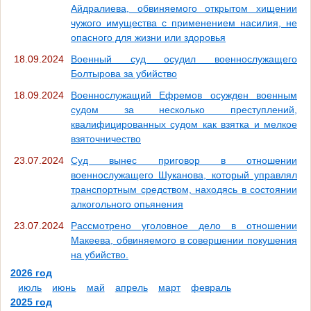
Айдралиева, обвиняемого открытом хищении
чужого имущества с применением насилия, не
опасного для жизни или здоровья
18.09.2024
Военный суд осудил военнослужащего
Болтырова за убийство
18.09.2024
Военнослужащий Ефремов осужден военным
судом за несколько преступлений,
квалифицированных судом как взятка и мелкое
взяточничество
23.07.2024
Суд вынес приговор в отношении
военнослужащего Шуканова, который управлял
транспортным средством, находясь в состоянии
алкогольного опьянения
23.07.2024
Рассмотрено уголовное дело в отношении
Макеева, обвиняемого в совершении покушения
на убийство.
2026 год
июль
июнь
май
апрель
март
февраль
2025 год